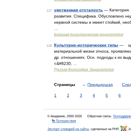
умственная отсталость
— Категория.
127
развития. Специфика. Обусловлено нед
нервной системы и имеет стойкий, необ
…
Большая психологическая энциклопедия
Культурно-исторические типы
— цел
128
материальной жизни этноса, проявляющ
др. отношениях. Осн. подходы к их в
т.&#8230; …
Русская Философия. Энциклопедия
Страницы
←
Предыдущая
Сле
1
2
3
4
5
6
© Академик, 2000-2026
Обратная связь:
Техподдерж
👣 Путешествия
Экспорт словарей на сайты
, сделанные на PHP,
Jo