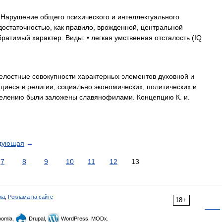
 Нарушение общего психического и интеллектуального
остаточностью, как правило, врожденной, центральной
ратимый характер. Виды: • легкая умственная отсталость (IQ
остные совокупности характерных элементов духовной и
иеся в религии, социально экономических, политических и
ыделению были заложены славянофилами. Концепцию К. и.
дующая
→
7
8
9
10
11
12
13
ка
,
Реклама на сайте
18+
omla,
Drupal,
WordPress, MODx.