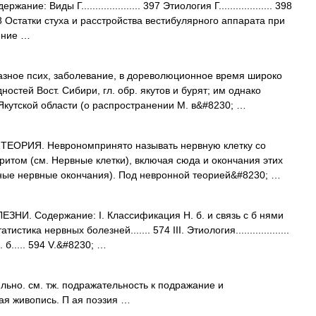
: Виды Г..................... 397 Этиология Г................... 398
98 Остатки стуха и расстройства вестибулярного аппарата при
ечение …
ное псих, заболевание, в дореволюционное время широко
остей Вост. Сибири, гл. обр. якутов и бурят; им однако
 Якутской области (о распространении М. в&#8230; …
ОРИЯ. Неврономпринято называть нервную клетку со
ритом (см. Нервные клетки), включая сюда и окончания этих
ьные нервные окончания). Под невронной теорией&#8230; …
НИ. Содержание: I. Классификация Н. б. и связь с б нями
атистика нервных болезней....... 574 III. Этиология...................
б..... 594 V.&#8230; …
 льно. см. тж. подражательность к подражание и
 ая живопись. П ая поэзия …