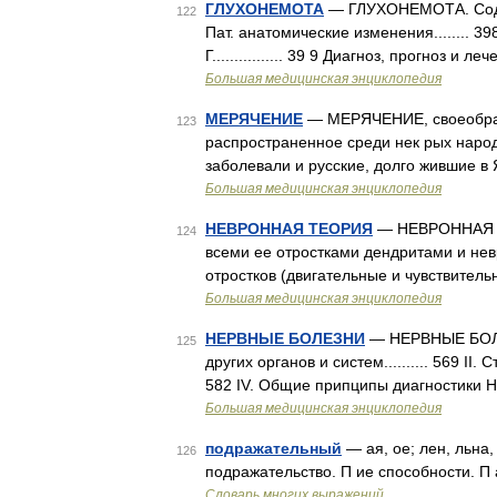
ГЛУХОНЕМОТА
— ГЛУХОНЕМОТА. Содержание
122
Пат. анатомические изменения........ 3
Г................ 39 9 Диагноз, прогноз и л
Большая медицинская энциклопедия
МЕРЯЧЕНИЕ
— МЕРЯЧЕНИЕ, своеобраз
123
распространенное среди нек рых народн
заболевали и русские, долго жившие в
Большая медицинская энциклопедия
НЕВРОННАЯ ТЕОРИЯ
— НЕВРОННАЯ ТЕ
124
всеми ее отростками дендритами и нев
отростков (двигательные и чувствител
Большая медицинская энциклопедия
НЕРВНЫЕ БОЛЕЗНИ
— НЕРВНЫЕ БОЛЕЗ
125
других органов и систем.......... 569 II. Ст
582 IV. Общие припципы диагностики Н. 
Большая медицинская энциклопедия
подражательный
— ая, ое; лен, льна,
126
подражательство. П ие способности. П
Словарь многих выражений