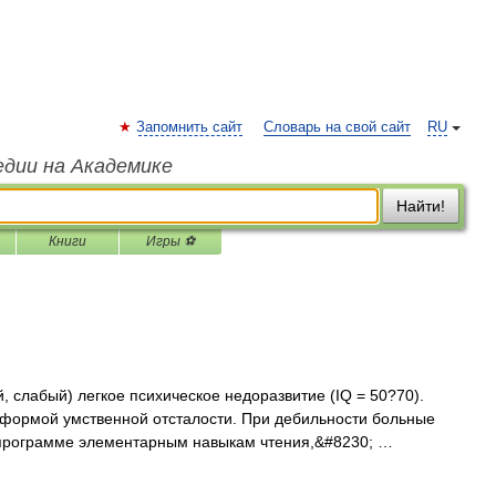
Запомнить сайт
Словарь на свой сайт
RU
едии на Академике
Найти!
Книги
Игры ⚽
ый, слабый) легкое психическое недоразвитие (IQ = 50?70).
формой умственной отсталости. При дебильности больные
 программе элементарным навыкам чтения,&#8230; …