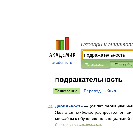
Словари и энциклоп
academic.ru
Толкования
Переводы
подражательность
Толкование
Перевод
Книги
Дебильность
— (от лат. debilis увечн
121
Является наиболее распространенной 
способны к обучению по специальной
Словарь по психогенетике